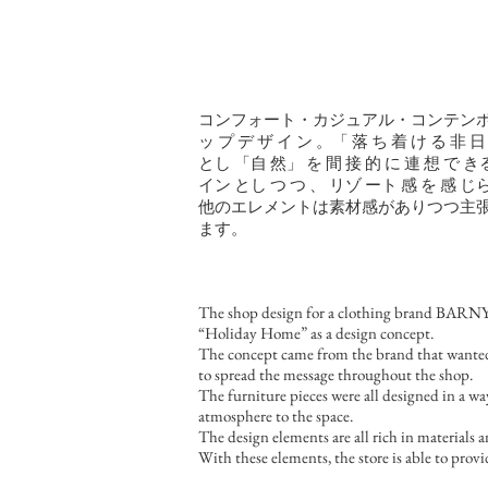
コンフォート・カジュアル・コンテンポラリ
ッ プ デ ザ イ ン 。「 落 ち 着 け る 非 日
とし 「自 然」 を 間 接 的 に 連 想 で きる テ
イン とし つ つ 、 リゾ ート 感 を 
他のエレメントは素材感がありつつ主張
ます。
The shop design for a clothing brand BARNYA
“Holiday Home” as a design concept.
The concept came from the brand that wanted t
to spread the message throughout the shop.
The furniture pieces were all designed in a way
atmosphere to the space.
The design elements are all rich in materials 
With these elements, the store is able to prov