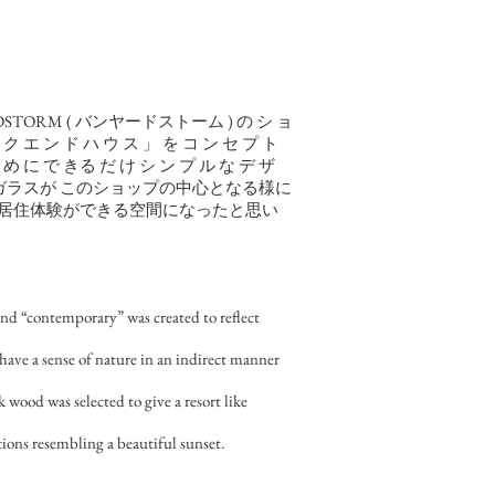
M ( バンヤードストーム ) の シ ョ
 ク エ ン ド ハ ウ ス 」 を コ ン セ プ ト
に で きる だ け シ ン プ ル な デ ザ
ョンガラスが このショップの中心となる様に
居住体験ができる空間になったと思い
d “contemporary” was created to reflect
ave a sense of nature in an indirect manner
 wood was selected to give a resort like
tions resembling a beautiful sunset.