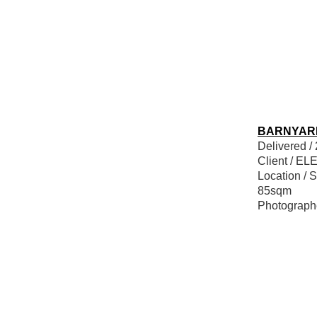
BARNYAR
Delivered /
Client / E
Location / 
85sqm
Photograp