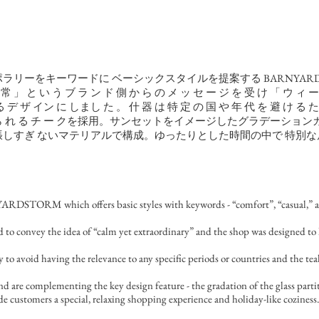
ーをキーワードに ベーシックスタイルを提案する BARNYARDSTOR
 常 」 と い う ブ ラ ン ド 側 か ら の メ ッ セ ー ジ を 受 け 「 ウ ィ ー
゙ ザ イン に しまし た 。 什 器 は 特 定 の 国 や 年 代 を 避 け る た め 
感 じら れ る チ ー クを採用。サンセットをイメージしたグラデーシ
しすぎ ないマテリアルで構成。ゆったりとした時間の中で 特別な
RDSTORM which offers basic styles with keywords - “comfort”, “casual,” an
o convey the idea of “calm yet extraordinary” and the shop was designed to h
 to avoid having the relevance to any specific periods or countries and the teak
and are complementing the key design feature - the gradation of the glass parti
ide customers a special, relaxing shopping experience and holiday-like coziness.